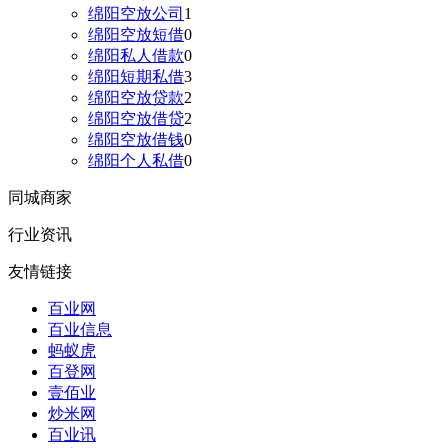
绵阳空放公司
1
绵阳空放短借
0
绵阳私人借款
0
绵阳短期私借
3
绵阳空放贷款
2
绵阳空放借贷
2
绵阳空放借钱
0
绵阳个人私借
0
同城商家
行业资讯
友情链接
百业网
百业信息
蚂蚁虎
百登网
壹佰业
炒米网
百业讯