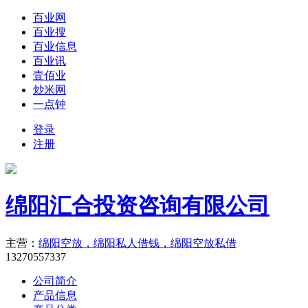
百业网
百业搜
百业信息
百业讯
壹佰业
炒米网
一点钟
登录
注册
绵阳汇合投资咨询有限公司
主营：
绵阳空放，绵阳私人借钱，绵阳空放私借
13270557337
公司简介
产品信息