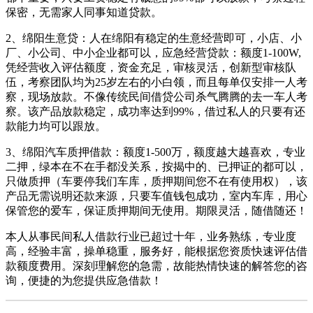
保密，无需家人同事知道贷款。
2、绵阳生意贷：人在绵阳有稳定的生意经营即可，小店、小
厂、小公司、中小企业都可以，应急经营贷款：额度1-100W,
凭经营收入评估额度，资金充足，审核灵活，创新型审核队
伍，考察团队均为25岁左右的小白领，而且每单仅安排一人考
察，现场放款。不像传统民间借贷公司杀气腾腾的去一车人考
察。该产品放款稳定，成功率达到99%，借过私人的只要有还
款能力均可以跟放。
3、绵阳汽车质押借款：额度1-500万，额度越大越喜欢，专业
二押，绿本在不在手都没关系，按揭中的、已押证的都可以，
只做质押（车要停我们车库，质押期间您不在有使用权），该
产品无需说明还款来源，只要车值钱包成功，室内车库，用心
保管您的爱车，保证质押期间无使用。期限灵活，随借随还！
本人从事民间私人借款行业已超过十年，业务熟练，专业度
高，经验丰富，操单稳重，服务好，能根据您资质快速评估借
款额度费用。深刻理解您的急需，故能热情快速的解答您的咨
询，便捷的为您提供应急借款！