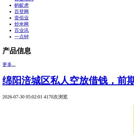
蚂蚁虎
百登网
壹佰业
炒米网
百业讯
一点钟
产品信息
更多...
绵阳涪城区私人空放借钱，前
2026-07-30 05:02:01 4170次浏览