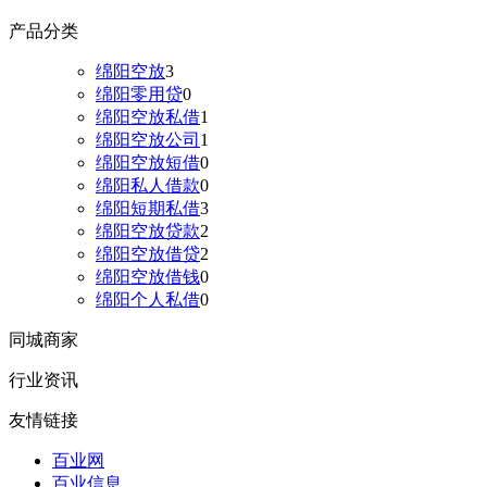
产品分类
绵阳空放
3
绵阳零用贷
0
绵阳空放私借
1
绵阳空放公司
1
绵阳空放短借
0
绵阳私人借款
0
绵阳短期私借
3
绵阳空放贷款
2
绵阳空放借贷
2
绵阳空放借钱
0
绵阳个人私借
0
同城商家
行业资讯
友情链接
百业网
百业信息