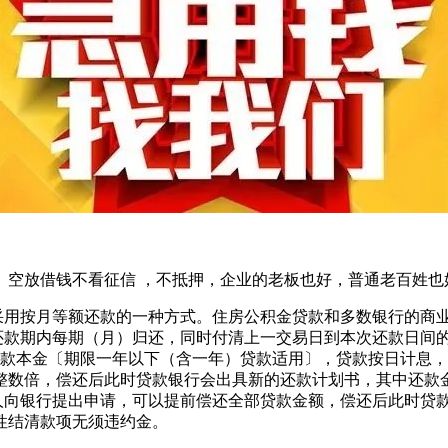
。空放借钱不看征信 ，不抵押，企业的老板也好，普通老百姓也
和采用按月等额还款的一种方式。住房公积金贷款和多数银行的商
个还款期内每期（月）归还，同时付清上一交易日到本次还款日间
款本金〔期限一年以下（含一年）贷款适用〕，贷款按日计息，
的整数倍，偿还后此时贷款银行会出具新的还款计划书，其中还款
人向银行提出申请，可以提前偿还全部贷款金额，偿还后此时贷款
性结清款项无须违约金。