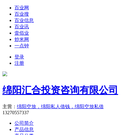
百业网
百业搜
百业信息
百业讯
壹佰业
炒米网
一点钟
登录
注册
绵阳汇合投资咨询有限公司
主营：
绵阳空放，绵阳私人借钱，绵阳空放私借
13270557337
公司简介
产品信息