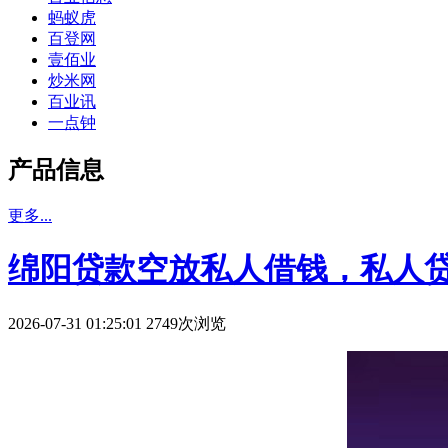
蚂蚁虎
百登网
壹佰业
炒米网
百业讯
一点钟
产品信息
更多...
绵阳贷款空放私人借钱，私人
2026-07-31 01:25:01 2749次浏览