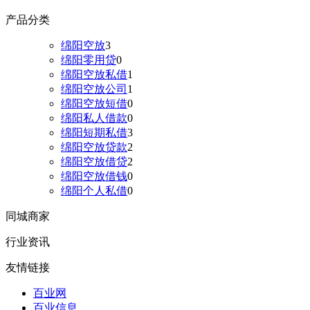
产品分类
绵阳空放
3
绵阳零用贷
0
绵阳空放私借
1
绵阳空放公司
1
绵阳空放短借
0
绵阳私人借款
0
绵阳短期私借
3
绵阳空放贷款
2
绵阳空放借贷
2
绵阳空放借钱
0
绵阳个人私借
0
同城商家
行业资讯
友情链接
百业网
百业信息