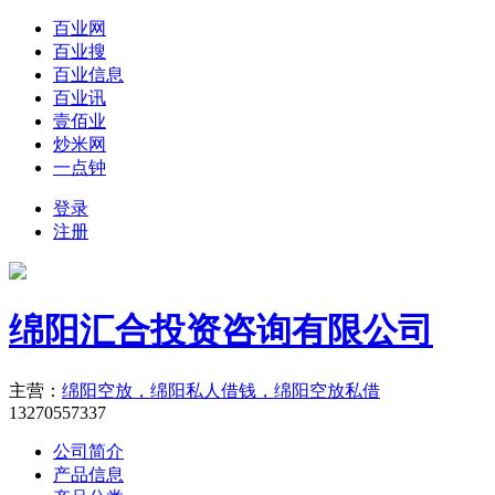
百业网
百业搜
百业信息
百业讯
壹佰业
炒米网
一点钟
登录
注册
绵阳汇合投资咨询有限公司
主营：
绵阳空放，绵阳私人借钱，绵阳空放私借
13270557337
公司简介
产品信息