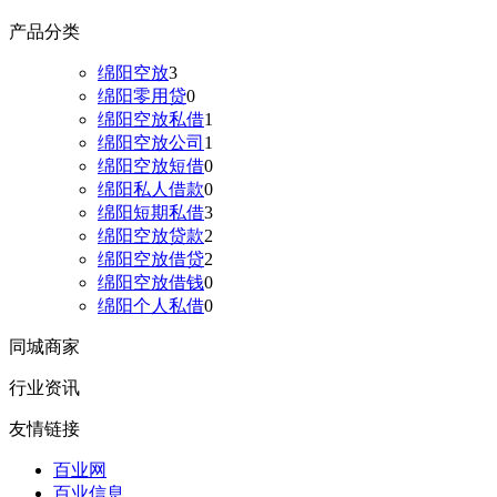
产品分类
绵阳空放
3
绵阳零用贷
0
绵阳空放私借
1
绵阳空放公司
1
绵阳空放短借
0
绵阳私人借款
0
绵阳短期私借
3
绵阳空放贷款
2
绵阳空放借贷
2
绵阳空放借钱
0
绵阳个人私借
0
同城商家
行业资讯
友情链接
百业网
百业信息