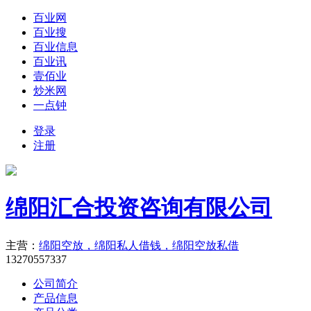
百业网
百业搜
百业信息
百业讯
壹佰业
炒米网
一点钟
登录
注册
绵阳汇合投资咨询有限公司
主营：
绵阳空放，绵阳私人借钱，绵阳空放私借
13270557337
公司简介
产品信息