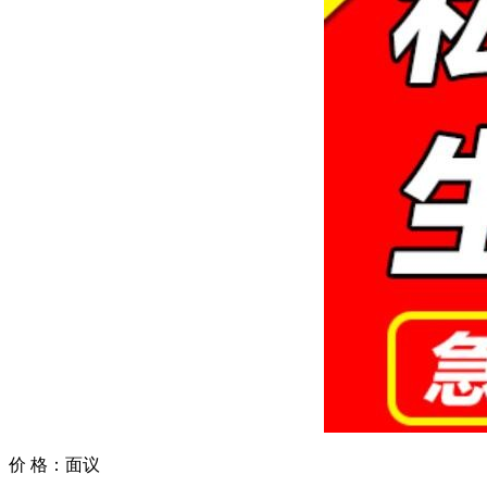
价 格：
面议