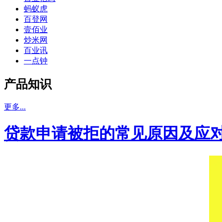
蚂蚁虎
百登网
壹佰业
炒米网
百业讯
一点钟
产品知识
更多...
贷款申请被拒的常见原因及应