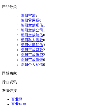
产品分类
绵阳空放
3
绵阳零用贷
0
绵阳空放私借
1
绵阳空放公司
1
绵阳空放短借
0
绵阳私人借款
0
绵阳短期私借
3
绵阳空放贷款
2
绵阳空放借贷
2
绵阳空放借钱
0
绵阳个人私借
0
同城商家
行业资讯
友情链接
百业网
百业信息