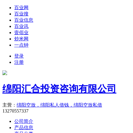
百业网
百业搜
百业信息
百业讯
壹佰业
炒米网
一点钟
登录
注册
绵阳汇合投资咨询有限公司
主营：
绵阳空放，绵阳私人借钱，绵阳空放私借
13270557337
公司简介
产品信息