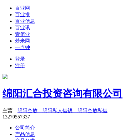
百业网
百业搜
百业信息
百业讯
壹佰业
炒米网
一点钟
登录
注册
绵阳汇合投资咨询有限公司
主营：
绵阳空放，绵阳私人借钱，绵阳空放私借
13270557337
公司简介
产品信息