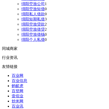
绵阳空放公司
1
绵阳空放短借
0
绵阳私人借款
0
绵阳短期私借
3
绵阳空放贷款
2
绵阳空放借贷
2
绵阳空放借钱
0
绵阳个人私借
0
同城商家
行业资讯
友情链接
百业网
百业信息
蚂蚁虎
百登网
壹佰业
炒米网
百业讯